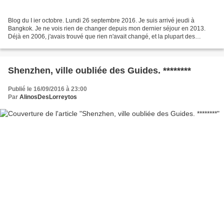
Blog du I ier octobre. Lundi 26 septembre 2016. Je suis arrivé jeudi à
Bangkok. Je ne vois rien de changer depuis mon dernier séjour en 2013.
Déjà en 2006, j'avais trouvé que rien n'avait changé, et la plupart des
bâtiments dans le quartier de Khaosan...
Shenzhen, ville oubliée des Guides. ********
Publié le 16/09/2016 à 23:00
Par
AlinosDesLorreytos