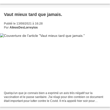
Hong Kong. Pour rejoindre Hong Kong,...
Vaut mieux tard que jamais.
Publié le 13/08/2021 à 16:28
Par
AlinosDesLorreytos
Quelqu'un que je connais bien a exprimé un avis très négatif sur la
vaccination et le passe sanitaire. J'ai réagi pour dire combien ce document
était important pour lutter contre le Covid. Il m'a appelé hier soir pour
m'informer qu'il venait de se faire...