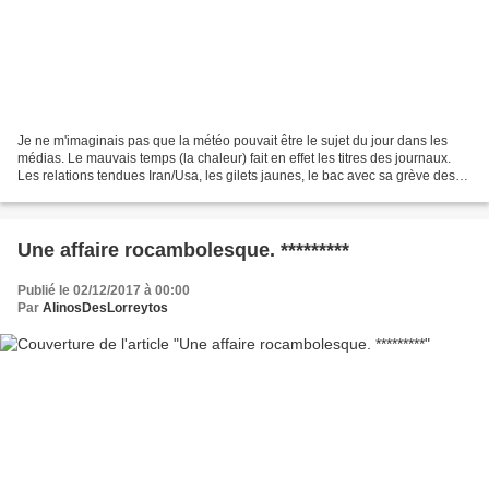
Je ne m'imaginais pas que la météo pouvait être le sujet du jour dans les
médias. Le mauvais temps (la chaleur) fait en effet les titres des journaux.
Les relations tendues Iran/Usa, les gilets jaunes, le bac avec sa grève des
remises des copies. Les...
Une affaire rocambolesque. *********
Publié le 02/12/2017 à 00:00
Par
AlinosDesLorreytos