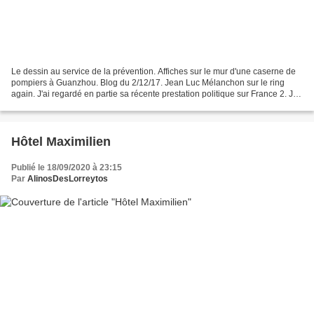
Le dessin au service de la prévention. Affiches sur le mur d'une caserne de
pompiers à Guanzhou. Blog du 2/12/17. Jean Luc Mélanchon sur le ring
again. J'ai regardé en partie sa récente prestation politique sur France 2. Je
l'ai trouvé talentueux, plein...
Hôtel Maximilien
Publié le 18/09/2020 à 23:15
Par
AlinosDesLorreytos