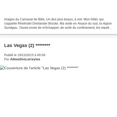
images du Carnaval de Bâle, Un des plus beaux, à voir. Mon hôtel, qui
s'appelle Rheihotel Dreiländer Brücke. Ma visite en Alsace du sud, la région
Sundgau. J'avais envie de m'échapper, de sortir du confinement, bis repetita.
Même terminé, à cause du...
Las Vegas (2) ********
Publié le 19/12/2015 à 00:00
Par
AlinosDesLorreytos