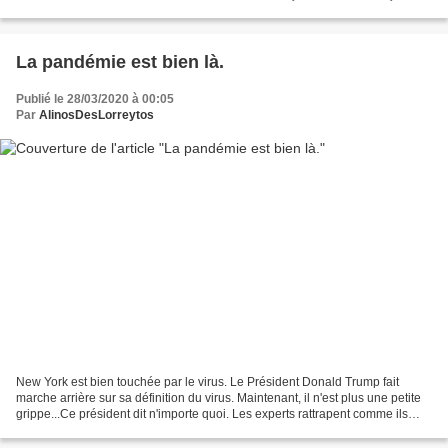
Carolles à Cherbourg, m'ont toujours...
La pandémie est bien là.
Publié le 28/03/2020 à 00:05
Par
AlinosDesLorreytos
New York est bien touchée par le virus. Le Président Donald Trump fait
marche arrière sur sa définition du virus. Maintenant, il n'est plus une petite
grippe...Ce président dit n'importe quoi. Les experts rattrapent comme ils
peuvent toutes ses conneries....