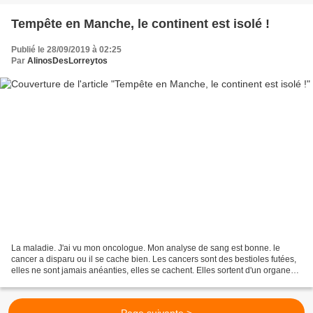
Tempête en Manche, le continent est isolé !
Publié le 28/09/2019 à 02:25
Par
AlinosDesLorreytos
La maladie. J'ai vu mon oncologue. Mon analyse de sang est bonne. le
cancer a disparu ou il se cache bien. Les cancers sont des bestioles futées,
elles ne sont jamais anéanties, elles se cachent. Elles sortent d'un organe
pour migrer dans un autre. Nos...
Page suivante >