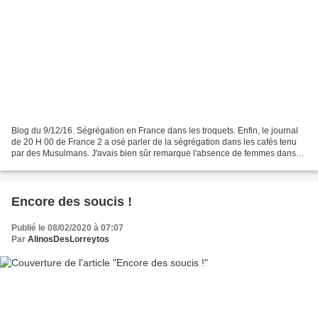
Blog du 9/12/16. Ségrégation en France dans les troquets. Enfin, le journal
de 20 H 00 de France 2 a osé parler de la ségrégation dans les cafés tenu
par des Musulmans. J'avais bien sûr remarque l'absence de femmes dans
ces établissements. Pour quelles...
Encore des soucis !
Publié le 08/02/2020 à 07:07
Par
AlinosDesLorreytos