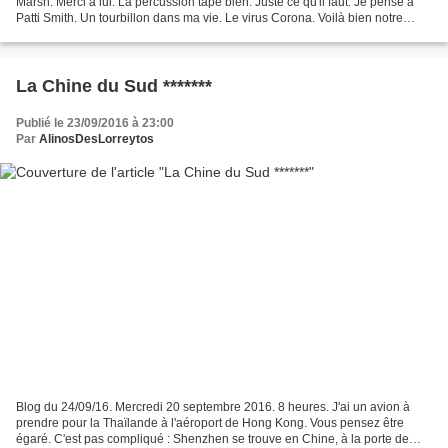
Marsh. Merci à lui. La percussion tape bien. Juste ce qu'il faut. Je pense à
Patti Smith. Un tourbillon dans ma vie. Le virus Corona. Voilà bien notre
nouvelle guerre mondiale...
La Chine du Sud *******
Publié le 23/09/2016 à 23:00
Par
AlinosDesLorreytos
Blog du 24/09/16. Mercredi 20 septembre 2016. 8 heures. J'ai un avion à
prendre pour la Thaïlande à l'aéroport de Hong Kong. Vous pensez être
égaré. C'est pas compliqué : Shenzhen se trouve en Chine, à la porte de