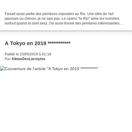
Faisait aussi partie des peintures exposées au Rio. Une idée de l'art
japonais ou chinois. je ne sais pas. Le casino "le Rio" aime les hommes,
surtout quand ils sont sexy. J'ai aussi trouvé des peintures intéressantes.
Blog du 19/12/15. Vendredi 11 décembre...
A Tokyo en 2019 ***********
Publié le 23/05/2019 à 01:18
Par
AlinosDesLorreytos