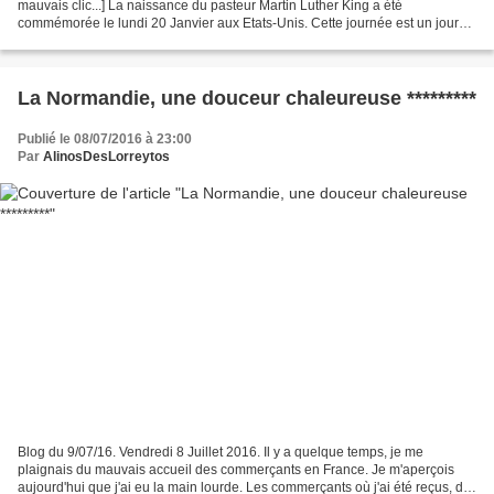
mauvais clic...] La naissance du pasteur Martin Luther King a été
commémorée le lundi 20 Janvier aux Etats-Unis. Cette journée est un jour
férié pour les fonctionnaires, les établissements...
La Normandie, une douceur chaleureuse *********
Publié le 08/07/2016 à 23:00
Par
AlinosDesLorreytos
Blog du 9/07/16. Vendredi 8 Juillet 2016. Il y a quelque temps, je me
plaignais du mauvais accueil des commerçants en France. Je m'aperçois
aujourd'hui que j'ai eu la main lourde. Les commerçants où j'ai été reçus, de