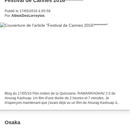
Festival de Cannes 2016*********
Publié le 17/05/2016 à 05:58
Par
AlinosDesLorreytos
Blog du 17/05/16 Film indien de la Quinzaine. RAMANRAGHAV 2.0 de
Anurag Kashuap. Un film d'une durée de 2 heures et 7 minutes. Je
m'aperçois maintenant que j'avais déjà vu un film de Anurag Kashuap à
Cannes, il y a quelques années, qui s'appelait "les...
Osaka