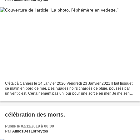
C'était à Cannes le 14 Janvier 2020 Vendredi 23 Janvier 2021 Il fait frisquet
ce matin en bord de mer. Des nuages noirs chargés de pluie, poussés par
un vent d'est. Certainement pas un jour pour une sortie en mer. Je me sens
bien quand même, soulagé aussi...
célébration des morts.
Publié le 02/11/2019 à 00:00
Par
AlinosDesLorreytos