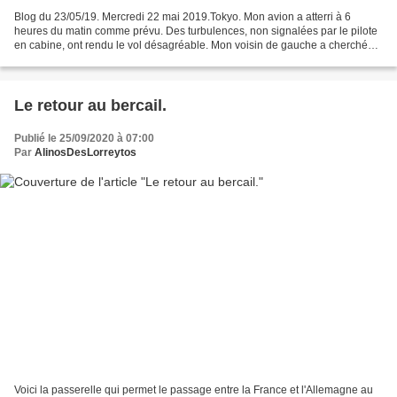
Blog du 23/05/19. Mercredi 22 mai 2019.Tokyo. Mon avion a atterri à 6
heures du matin comme prévu. Des turbulences, non signalées par le pilote
en cabine, ont rendu le vol désagréable. Mon voisin de gauche a cherché
plusieurs fois, sans succès, le petit...
Le retour au bercail.
Publié le 25/09/2020 à 07:00
Par
AlinosDesLorreytos
Voici la passerelle qui permet le passage entre la France et l'Allemagne au