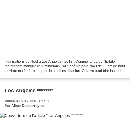
illuminations de Noël à Los Angeles ( 2018). Comme la rue où j'habite
maintenant manque d'illuminations, j'ai placé un père Noël de 90 cm de haut
derrière ma fenêtre, en plus le soir il est illuminé. Cela va peut-être inciter les
voisin à suivre mon exemple....
Los Angeles ********
Publié le 09/12/2016 à 17:56
Par
AlinosDesLorreytos