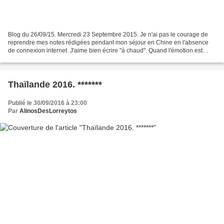
Blog du 26/09/15. Mercredi 23 Septembre 2015. Je n'ai pas le courage de
reprendre mes notes rédigées pendant mon séjour en Chine en l'absence
de connexion internet. J'aime bien écrire "à chaud". Quand l'émotion est
retombée, je perds l'envie d'écrire....
Thaïlande 2016. *******
Publié le 30/09/2016 à 23:00
Par
AlinosDesLorreytos