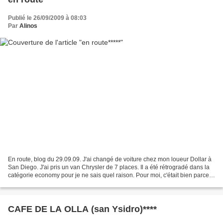
Publié le 26/09/2009 à 08:03
Par
Alinos
En route, blog du 29.09.09. J'ai changé de voiture chez mon loueur Dollar à
San Diego. J'ai pris un van Chrysler de 7 places. Il a été rétrogradé dans la
catégorie economy pour je ne sais quel raison. Pour moi, c'était bien parce
que je pouvais dormir...
CAFE DE LA OLLA (san Ysidro)****