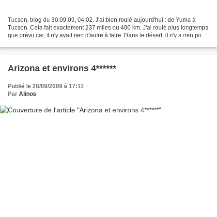
Tucson, blog du 30.09.09, 04:02. J'ai bien roulé aujourd'hui : de Yuma à
Tucson. Cela fait exactement 237 miles ou 400 km. J'ai roulé plus longtemps
que prévu car, il n'y avait rien d'autre à faire. Dans le désert, il n'y a rien pour
quelqu'un comme moi....
Arizona et environs 4******
Publié le 28/09/2009 à 17:11
Par
Alinos