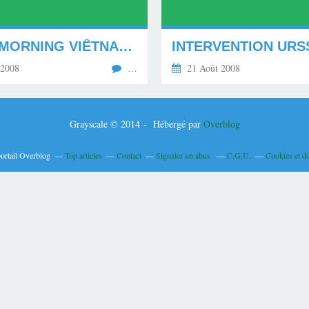
GOOD MORNING VIÊTNAM (BLOG DU 25.08.08, PAPIER)
 2008
…
21 Août 2008
Grayscale © 2014 - Hébergé par
Overblog
portail Overblog
Top articles
Contact
Signaler un abus
C.G.U.
Cookies et d