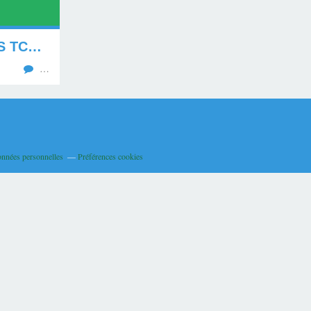
INTERVENTION URSS TCHÉCOSLOVAQUIE, (21.08.08 PAPIER)
…
onnées personnelles
Préférences cookies