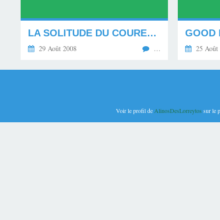
LA SOLITUDE DU COUREUR DE FOND. (29.08.08, PAPIER)
29 Août 2008
…
25 Août
Voir le profil de
AlinosDesLorreytos
sur le 