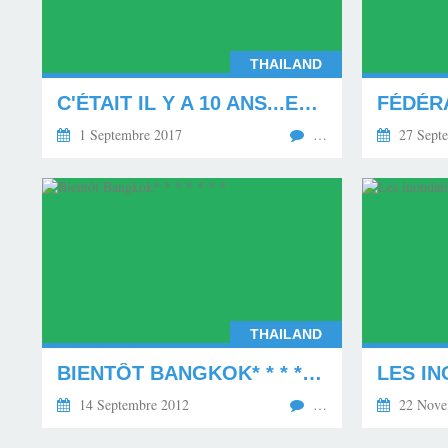
THAILAND
C'ÉTAIT IL Y A 10 ANS...EN THAÏLANDE. **********
1 Septembre 2017
…
27 Sept
THAILAND
BIENTÔT BANGKOK* * * * * * *
14 Septembre 2012
…
22 Nove