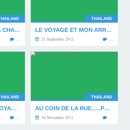
THAILAND
THAILAND
EXCURSION À MAHA CHAI* * * * * *
LE VOYAGE ET MON ARRIVÉE À BANGKOK. * * * * * * *
…
21 Septembre 2012
…
THAILAND
THAILAND
LA FIN D'UN BEAU VOYAGE. * * * * * * *
AU COIN DE LA RUE.....PHOTOS....* * * * * * * *
…
18 Novembre 2011
…