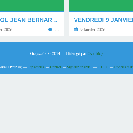
CHEYMOL JEAN BERNARD, LE TRAITÉ DU BREF.
VENDREDI 9 JANVIE
er 2026
…
9 Janvier 2026
Grayscale © 2014 - Hébergé par
Overblog
portail Overblog
Top articles
Contact
Signaler un abus
C.G.U.
Cookies et d