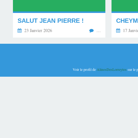
SALUT JEAN PIERRE !
23 Janvier 2026
…
17 Janvi
Voir le profil de
AlinosDesLorreytos
sur le 