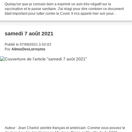
Quelqu'un que je connais bien a exprimé un avis très négatif sur la
vaccination et le passe sanitaire. J'ai réagi pour dire combien ce document
était important pour lutter contre le Covid. Il m'a appelé hier soir pour
m'informer qu'il venait de se faire...
samedi 7 août 2021
Publié le 07/08/2021 à 02:03
Par
AlinosDesLorreytos
Auteur : Jean Charlot. peintre français et américain. Comme vous pouvez le