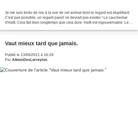
Je me suis tordu de rire à la vue de cet animal dont le regard est stupéfiant.
C'est pas possible, un regard pareil ne devrait pas exister ! Le cauchemar
d'Haïti. Cela fait bien longtemps que cela dure. Haïti est ingouvernable. Les
gouvernements ne tiennent...
Vaut mieux tard que jamais.
Publié le 13/08/2021 à 16:28
Par
AlinosDesLorreytos