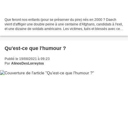
Que feront nos enfants (pour se préserver du pire) nés en 2000 ? Daech
vient d'affliger une double peine à une centaine d'Afghans, candidats à l'exil,
et une dizaine de soldats américains. Les victimes, tués et blessés avec ces
deux bombes, voulaient...
Qu'est-ce que l'humour ?
Publié le 19/08/2021 à 09:23
Par
AlinosDesLorreytos