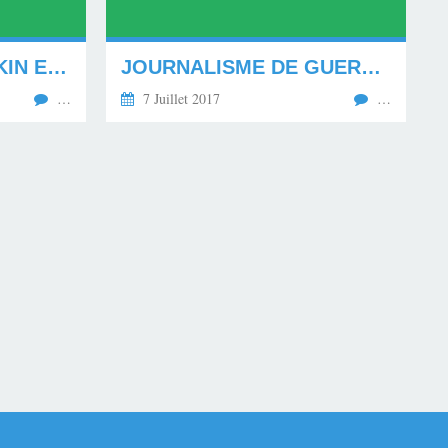
MASSACRE DE NANKIN EN 1937. **********
JOURNALISME DE GUERRE. ********
…
7 Juillet 2017
…