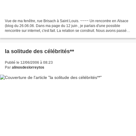
Vue de ma fenêtre, rue Brisach à Saint Louis. ~~~~ Un rencontre en Alsace
(blog du 26.06.06. Dans ma page du 12 juin , je parlais d'une possible
rencontre sur internet, c'est fait. La relation se construit. Nous avons passé
ensemble trois jours en Alsace,...
la solitude des célébrités**
Publié le 12/06/2006 à 08:23
Par
alinosdeslorreytos