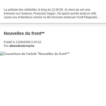
La solitude des célébrités, le blog du 12.06.06. Je viens de voir une
émission sur l'auteure, Françoise Sagan. J'ai appris qu'elle avait un côté,
casse-cou et flambeur comme l'a été l'écrivain américain Scott Fitzgerald,
l'écrivain américain des années...
Nouvelles du front**
Publié le 12/06/2006 à 05:52
Par
alinosdeslorreytos