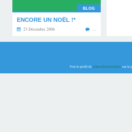
BLOG
ENCORE UN NOËL !*
23 Décembre 2006
…
Voir le profil de
AlinosDesLorreytos
sur le 