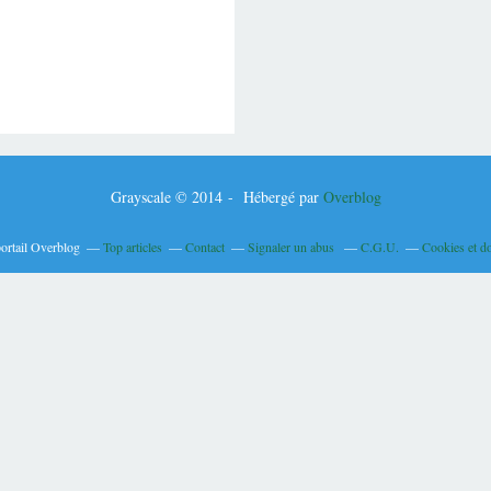
Grayscale © 2014 - Hébergé par
Overblog
portail Overblog
Top articles
Contact
Signaler un abus
C.G.U.
Cookies et d