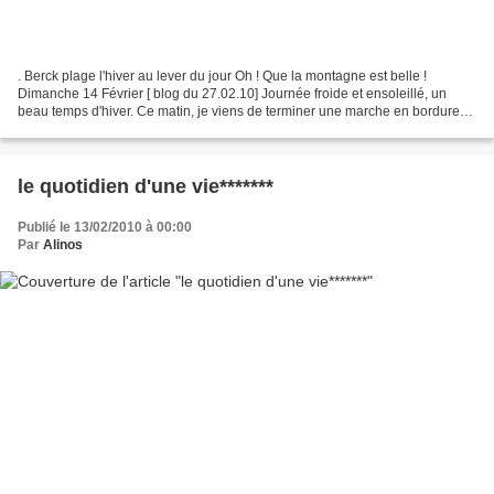
. Berck plage l'hiver au lever du jour Oh ! Que la montagne est belle !
Dimanche 14 Février [ blog du 27.02.10] Journée froide et ensoleillé, un
beau temps d'hiver. Ce matin, je viens de terminer une marche en bordure
de mer, à Berck. 5 km au lever du...
le quotidien d'une vie*******
Publié le 13/02/2010 à 00:00
Par
Alinos