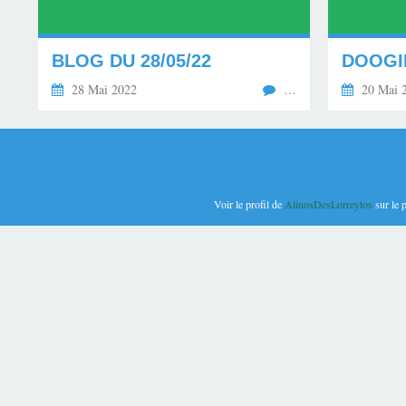
BLOG DU 28/05/22
28 Mai 2022
…
20 Mai 
Voir le profil de
AlinosDesLorreytos
sur le 