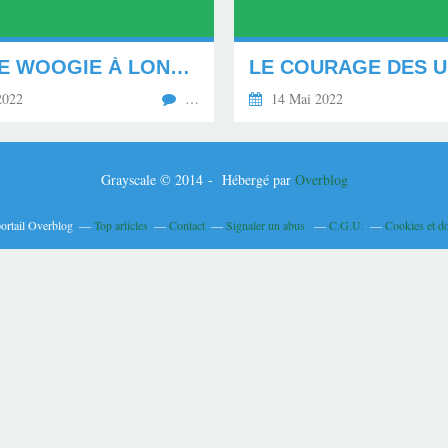
DOOGIE WOOGIE À LONDRES.
2022
…
14 Mai 2022
Grayscale © 2014 - Hébergé par
Overblog
portail Overblog
Top articles
Contact
Signaler un abus
C.G.U.
Cookies et d