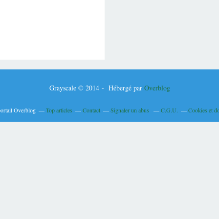
Grayscale © 2014 - Hébergé par
Overblog
portail Overblog
Top articles
Contact
Signaler un abus
C.G.U.
Cookies et d