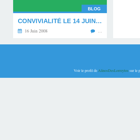
BLOG
CONVIVIALITÉ LE 14 JUIN 2008 (BLOG DU 16.06.08)
16 Juin 2008
…
Voir le profil de
AlinosDesLorreytos
sur le 