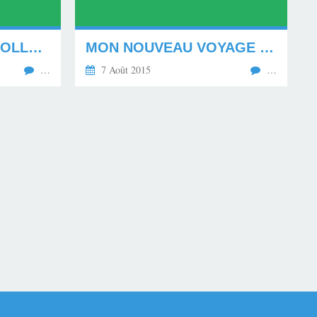
LES TRANSPORTS COLLECTIFS AU KATANGA. ******
MON NOUVEAU VOYAGE EN CHINE *******
…
7 Août 2015
…