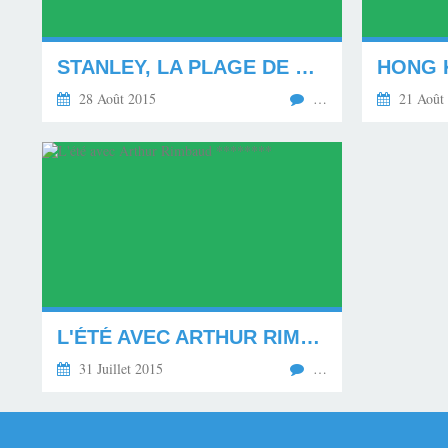
STANLEY, LA PLAGE DE HONG KONG. ***********
HONG K
28 Août 2015
…
21 Août
L'ÉTÉ AVEC ARTHUR RIMBAUD ********
31 Juillet 2015
…