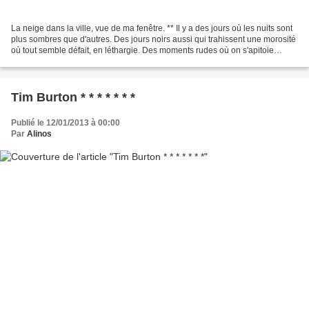
La neige dans la ville, vue de ma fenêtre. ** Il y a des jours où les nuits sont
plus sombres que d'autres. Des jours noirs aussi qui trahissent une morosité
où tout semble défait, en léthargie. Des moments rudes où on s'apitoie
bêtement sur son sort....
Tim Burton * * * * * * *
Publié le 12/01/2013 à 00:00
Par
Alinos