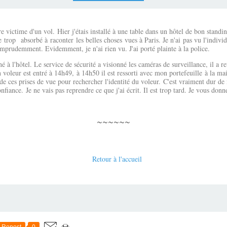
re victime d'un vol. Hier j'étais installé à une table dans un hôtel de bon stand
e trop absorbé à raconter les belles choses vues à Paris. Je n'ai pas vu l'indivi
 imprudemment. Evidemment, je n'ai rien vu. J'ai porté plainte à la police.
à l'hôtel. Le service de sécurité a visionné les caméras de surveillance, il a r
voleur est entré à 14h49, à 14h50 il est ressorti avec mon portefeuille à la ma
 de ces prises de vue pour rechercher l'identité du voleur. C'est vraiment dur de
onfiance. Je ne vais pas reprendre ce que j'ai écrit. Il est trop tard. Je vous do
~~~~~~
Retour à l'accueil
Repost
0