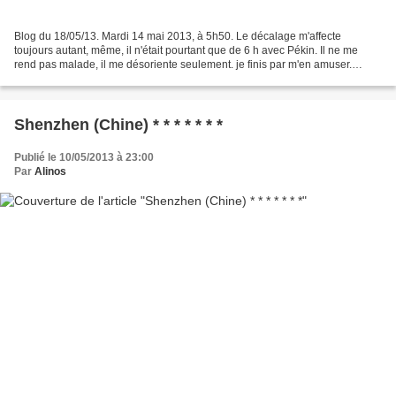
Blog du 18/05/13. Mardi 14 mai 2013, à 5h50. Le décalage m'affecte
toujours autant, même, il n'était pourtant que de 6 h avec Pékin. Il ne me
rend pas malade, il me désoriente seulement. je finis par m'en amuser.
Depuis mon retour (samedi 14h30) je ne...
Shenzhen (Chine) * * * * * * *
Publié le 10/05/2013 à 23:00
Par
Alinos