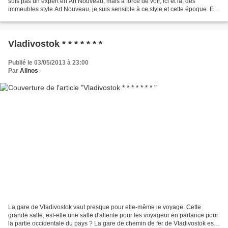
suis pas un expert en Art Nouveau, mais à force de voir, ici et là, des
immeubles style Art Nouveau, je suis sensible à ce style et cette époque. Et
c'est toujours par hasard que...
Vladivostok * * * * * * *
Publié le 03/05/2013 à 23:00
Par
Alinos
La gare de Vladivostok vaut presque pour elle-même le voyage. Cette
grande salle, est-elle une salle d'attente pour les voyageur en partance pour
la partie occidentale du pays ? La gare de chemin de fer de Vladivostok est