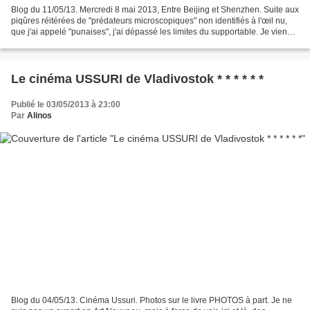
Blog du 11/05/13. Mercredi 8 mai 2013, Entre Beijing et Shenzhen. Suite aux
piqûres réitérées de "prédateurs microscopiques" non identifiés à l'œil nu,
que j'ai appelé "punaises", j'ai dépassé les limites du supportable. Je viens
de faire mon sac pour...
Le cinéma USSURI de Vladivostok * * * * * *
Publié le 03/05/2013 à 23:00
Par
Alinos
Blog du 04/05/13. Cinéma Ussuri. Photos sur le livre PHOTOS à part. Je ne