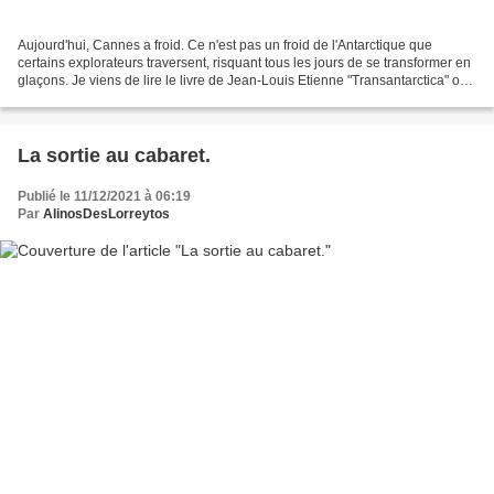
Aujourd'hui, Cannes a froid. Ce n'est pas un froid de l'Antarctique que
certains explorateurs traversent, risquant tous les jours de se transformer en
glaçons. Je viens de lire le livre de Jean-Louis Etienne "Transantarctica" où
il raconte sa traversée...
La sortie au cabaret.
Publié le 11/12/2021 à 06:19
Par
AlinosDesLorreytos