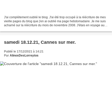
J'ai complètement oublié le blog. J'ai été trop occupé à la réécriture de mes
vieille pages du blog que j'en ai oublié ma page hebdomadaire. Je me suis
acharné sur la réécriture du mois de novembre 2008. J'étais en voyage au
nord de Etats-Unis et au Canada....
samedi 18.12.21, Cannes sur mer.
Publié le 17/12/2021 à 14:21
Par
AlinosDesLorreytos