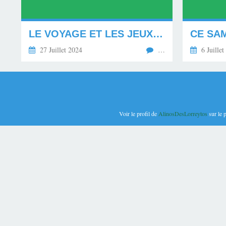
LE VOYAGE ET LES JEUX OLYMPIQUES DE PARIS.
CE SAM
27 Juillet 2024
…
6 Juillet
Voir le profil de
AlinosDesLorreytos
sur le 