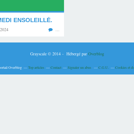
EDI ENSOLEILLÉ.
 2024
…
Grayscale © 2014 - Hébergé par
Overblog
portail Overblog
Top articles
Contact
Signaler un abus
C.G.U.
Cookies et d