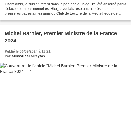
Chers amis, je suis en retard dans la parution du blog. J'ai été absorbé par la
rédaction de mes mémoires. Hier, je voulais résolument présenter les
premières pages à mes amis du Club de Lecture de la Médiathèque de
Cannes. J'en ai oublié mon blog. Ma...
Michel Barnier, Premier Ministre de la France
2024.....
Publié le 06/09/2024 à 11:21
Par
AlinosDesLorreytos