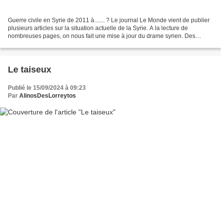
Guerre civile en Syrie de 2011 à....... ? Le journal Le Monde vient de publier
plusieurs articles sur la situation actuelle de la Syrie. A la lecture de
nombreuses pages, on nous fait une mise à jour du drame syrien. Des
ruines, des familles dans une...
Le taiseux
Publié le 15/09/2024 à 09:23
Par
AlinosDesLorreytos