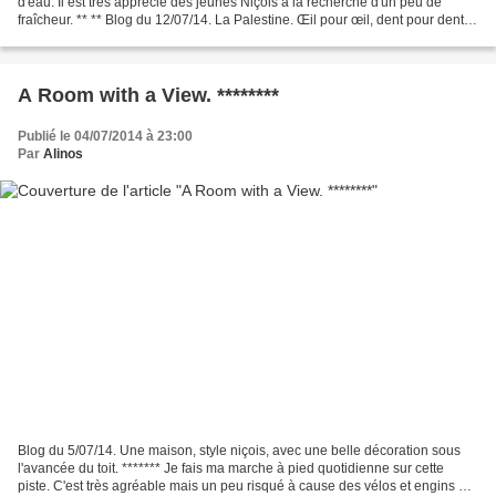
d'eau. Il est très apprécié des jeunes Niçois à la recherche d'un peu de
fraîcheur. ** ** Blog du 12/07/14. La Palestine. Œil pour œil, dent pour dent,
la guerre interminable...
A Room with a View. ********
Publié le 04/07/2014 à 23:00
Par
Alinos
Blog du 5/07/14. Une maison, style niçois, avec une belle décoration sous
l'avancée du toit. ******* Je fais ma marche à pied quotidienne sur cette
piste. C'est très agréable mais un peu risqué à cause des vélos et engins à