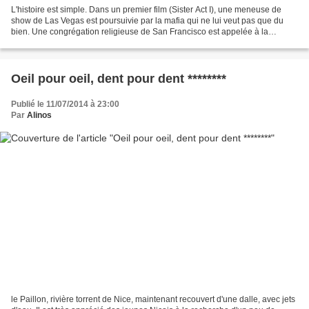
L'histoire est simple. Dans un premier film (Sister Act I), une meneuse de
show de Las Vegas est poursuivie par la mafia qui ne lui veut pas que du
bien. Une congrégation religieuse de San Francisco est appelée à la
rescousse pour la protéger. Ca c'est...
Oeil pour oeil, dent pour dent ********
Publié le 11/07/2014 à 23:00
Par
Alinos
le Paillon, rivière torrent de Nice, maintenant recouvert d'une dalle, avec jets