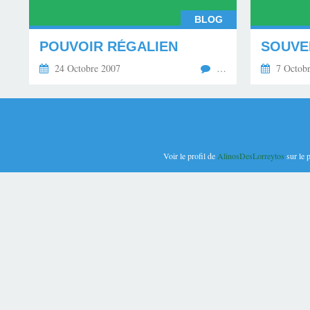
BLOG
POUVOIR RÉGALIEN
24 Octobre 2007
…
7 Octobr
Voir le profil de
AlinosDesLorreytos
sur le 