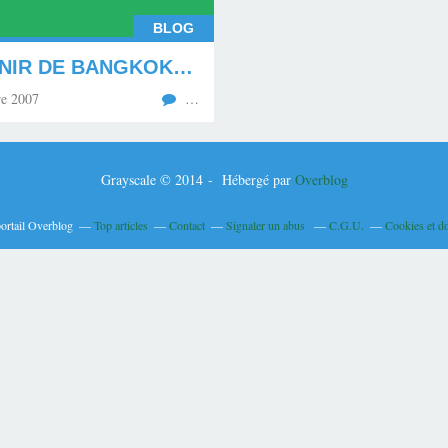
BLOG
SOUVENIR DE BANGKOK(BLOG DU 07.10.07.)
e 2007
…
Grayscale © 2014 - Hébergé par
Overblog
portail Overblog
Top articles
Contact
Signaler un abus
C.G.U.
Cookies et d