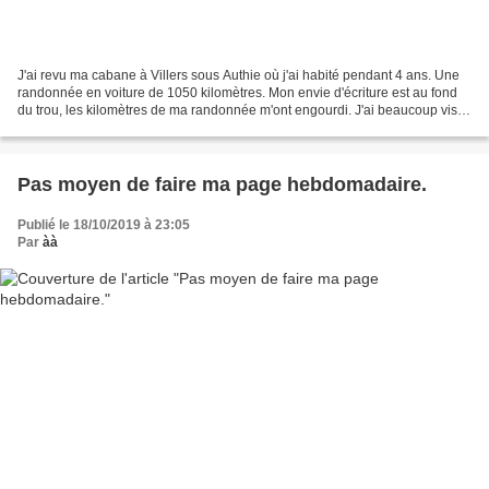
J'ai revu ma cabane à Villers sous Authie où j'ai habité pendant 4 ans. Une
randonnée en voiture de 1050 kilomètres. Mon envie d'écriture est au fond
du trou, les kilomètres de ma randonnée m'ont engourdi. J'ai beaucoup visité
les lieux connus et les...
Pas moyen de faire ma page hebdomadaire.
Publié le 18/10/2019 à 23:05
Par
àà