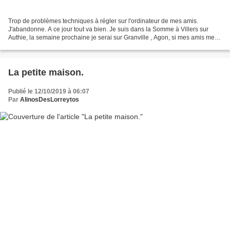
Trop de problèmes techniques à régler sur l'ordinateur de mes amis.
J'abandonne. A ce jour tout va bien. Je suis dans la Somme à Villers sur
Authie, la semaine prochaine je serai sur Granville , Agon, si mes amis me
confirment que c'est OK pour la visite....
La petite maison.
Publié le 12/10/2019 à 06:07
Par
AlinosDesLorreytos