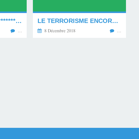
MONDE MODERNE. **********
LE TERRORISME ENCORE ET ENCORE..... *******
…
8 Décembre 2018
…