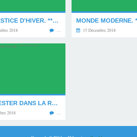
LE SOLSTICE D'HIVER. *********
mbre 2018
…
15 Décembre 2018
MANIFESTER DANS LA RUE. *********
bre 2018
…