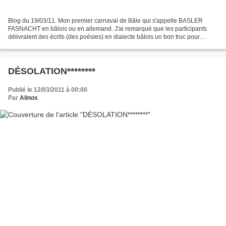
Blog du 19/03/11. Mon premier carnaval de Bâle qui s'appelle BASLER
FASNACHT en bâlois ou en allemand. J'ai remarqué que les participants
délivraient des écrits (des poésies) en dialecte bâlois un bon truc pour
renforcer le côté traditionnel à leur cérémonie....
DÉSOLATION********
Publié le 12/03/2011 à 00:00
Par
Alinos