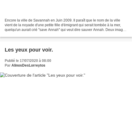
Encore la ville de Savannah en Juin 2009. Il paraît que le nom de la ville
vient de la noyade d'une petite fille d'émigrant qui serait tombée à la mer,
quelqu'un aurait crié "save Annah" qui veut dire sauver Annah. Deux images
de Savannah une très belle...
Les yeux pour voir.
Publié le 17/07/2020 à 08:00
Par
AlinosDesLorreytos