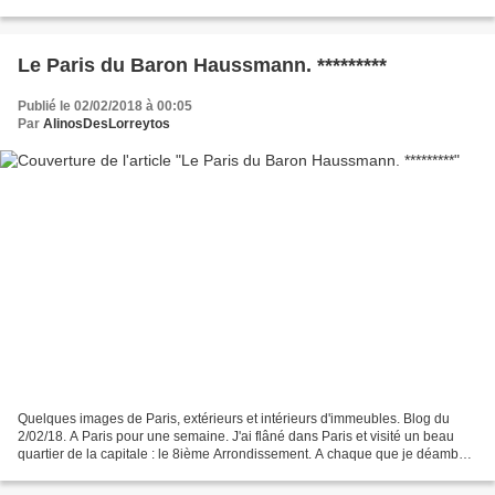
Laviotte, 29 avenue Rapp, Paris.
Le Paris du Baron Haussmann. *********
Publié le 02/02/2018 à 00:05
Par
AlinosDesLorreytos
Quelques images de Paris, extérieurs et intérieurs d'immeubles. Blog du
2/02/18. A Paris pour une semaine. J'ai flâné dans Paris et visité un beau
quartier de la capitale : le 8ième Arrondissement. A chaque que je déambule
dans Paris, je repense au livre...