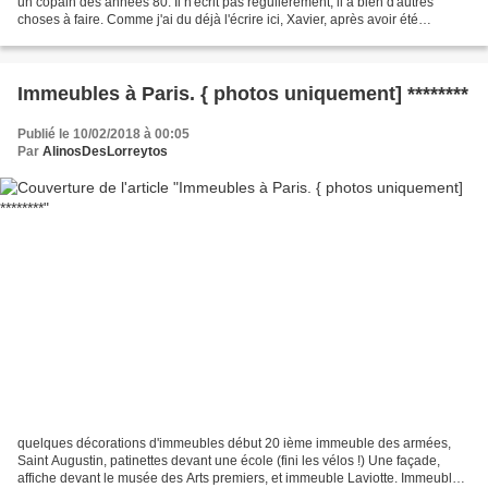
un copain des années 80. Il n'écrit pas régulièrement, il a bien d'autres
choses à faire. Comme j'ai du déjà l'écrire ici, Xavier, après avoir été
assistant social, est passé...
Immeubles à Paris. { photos uniquement] ********
Publié le 10/02/2018 à 00:05
Par
AlinosDesLorreytos
quelques décorations d'immeubles début 20 ième immeuble des armées,
Saint Augustin, patinettes devant une école (fini les vélos !) Une façade,
affiche devant le musée des Arts premiers, et immeuble Laviotte. Immeuble