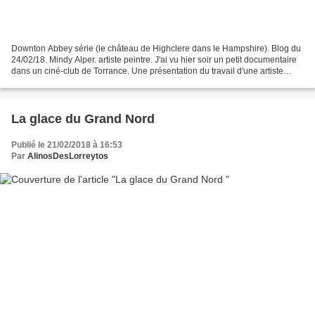
Downton Abbey série (le château de Highclere dans le Hampshire). Blog du
24/02/18. Mindy Alper. artiste peintre. J'ai vu hier soir un petit documentaire
dans un ciné-club de Torrance. Une présentation du travail d'une artiste
peintre douée d'une créativité...
La glace du Grand Nord
Publié le 21/02/2018 à 16:53
Par
AlinosDesLorreytos