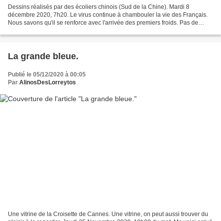
Dessins réalisés par des écoliers chinois (Sud de la Chine). Mardi 8
décembre 2020, 7h20. Le virus continue à chambouler la vie des Français.
Nous savons qu'il se renforce avec l'arrivée des premiers froids. Pas de
chance, c'est justement maintenant que...
La grande bleue.
Publié le 05/12/2020 à 00:05
Par
AlinosDesLorreytos
Une vitrine de la Croisette de Cannes. Une vitrine, on peut aussi trouver du