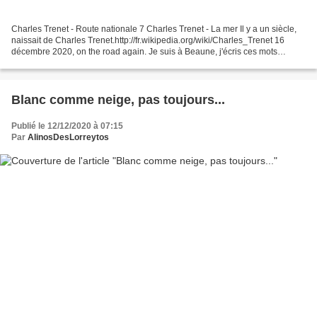
Charles Trenet - Route nationale 7 Charles Trenet - La mer Il y a un siècle,
naissait de Charles Trenet.http://fr.wikipedia.org/wiki/Charles_Trenet 16
décembre 2020, on the road again. Je suis à Beaune, j'écris ces mots
comme si j'écrivais Je suis à Tamanrasset....
Blanc comme neige, pas toujours...
Publié le 12/12/2020 à 07:15
Par
AlinosDesLorreytos