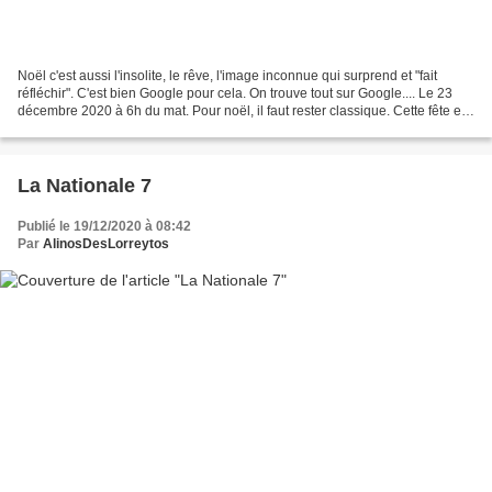
Noël c'est aussi l'insolite, le rêve, l'image inconnue qui surprend et "fait
réfléchir". C'est bien Google pour cela. On trouve tout sur Google.... Le 23
décembre 2020 à 6h du mat. Pour noël, il faut rester classique. Cette fête est
un des derniers tabous...
La Nationale 7
Publié le 19/12/2020 à 08:42
Par
AlinosDesLorreytos