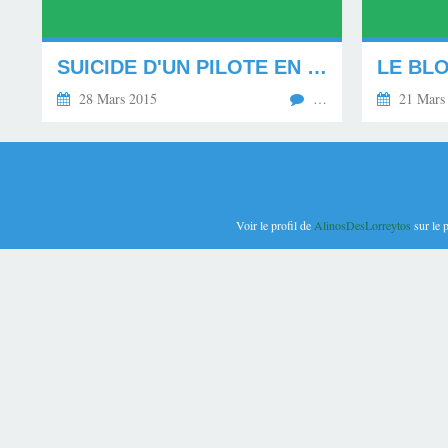
SUICIDE D'UN PILOTE EN PLEIN VOL. ******************
28 Mars 2015
…
21 Mars
Voir le profil de
AlinosDesLorreytos
sur le 