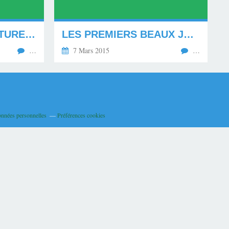
VOUS AVEZ DIT CULTURE ? *********
LES PREMIERS BEAUX JOURS. ********
…
7 Mars 2015
…
onnées personnelles
Préférences cookies