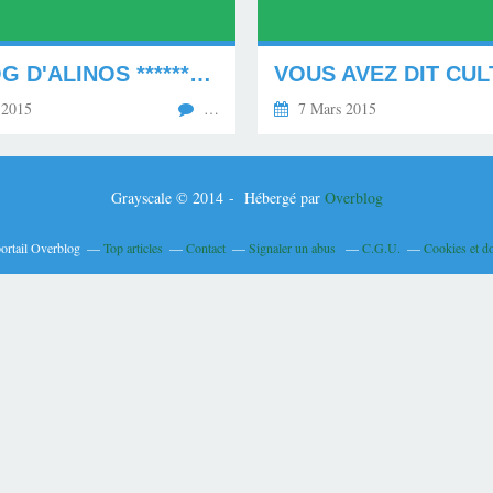
LE BLOG D'ALINOS **********
 2015
…
7 Mars 2015
Grayscale © 2014 - Hébergé par
Overblog
portail Overblog
Top articles
Contact
Signaler un abus
C.G.U.
Cookies et d