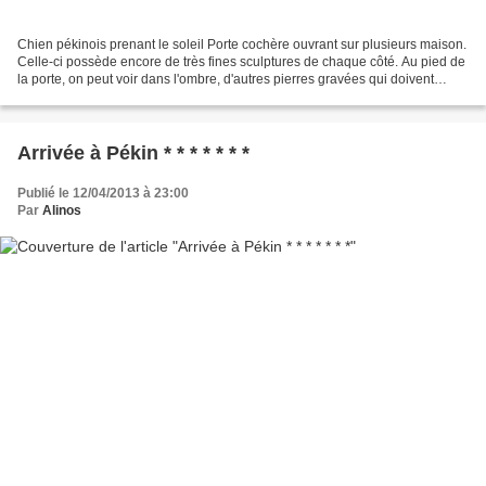
Chien pékinois prenant le soleil Porte cochère ouvrant sur plusieurs maison.
Celle-ci possède encore de très fines sculptures de chaque côté. Au pied de
la porte, on peut voir dans l'ombre, d'autres pierres gravées qui doivent
signifier "bienvenue". ~~~~~~...
Arrivée à Pékin * * * * * * *
Publié le 12/04/2013 à 23:00
Par
Alinos