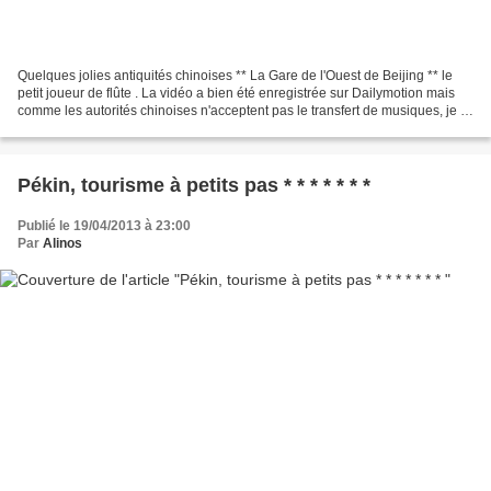
Quelques jolies antiquités chinoises ** La Gare de l'Ouest de Beijing ** le
petit joueur de flûte . La vidéo a bien été enregistrée sur Dailymotion mais
comme les autorités chinoises n'acceptent pas le transfert de musiques, je la
mettrai en ligne à mon...
Pékin, tourisme à petits pas * * * * * * *
Publié le 19/04/2013 à 23:00
Par
Alinos