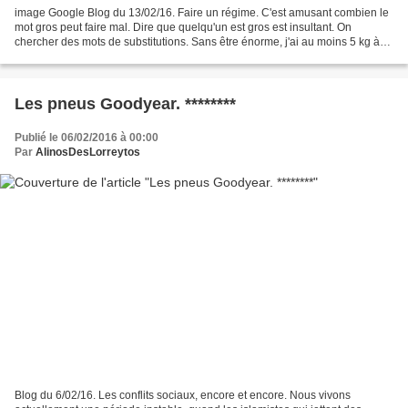
image Google Blog du 13/02/16. Faire un régime. C'est amusant combien le
mot gros peut faire mal. Dire que quelqu'un est gros est insultant. On
chercher des mots de substitutions. Sans être énorme, j'ai au moins 5 kg à
perdre. Ce n'est pas beaucoup mais...
Les pneus Goodyear. ********
Publié le 06/02/2016 à 00:00
Par
AlinosDesLorreytos
Blog du 6/02/16. Les conflits sociaux, encore et encore. Nous vivons