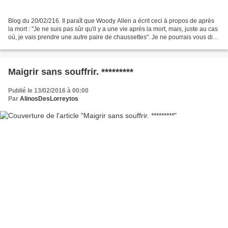
Blog du 20/02/216. Il paraît que Woody Allen a écrit ceci à propos de après
la mort : "Je ne suis pas sûr qu'il y a une vie après la mort, mais, juste au cas
où, je vais prendre une autre paire de chaussettes". Je ne pourrais vous dire
pourquoi j'aime...
Maigrir sans souffrir. *********
Publié le 13/02/2016 à 00:00
Par
AlinosDesLorreytos