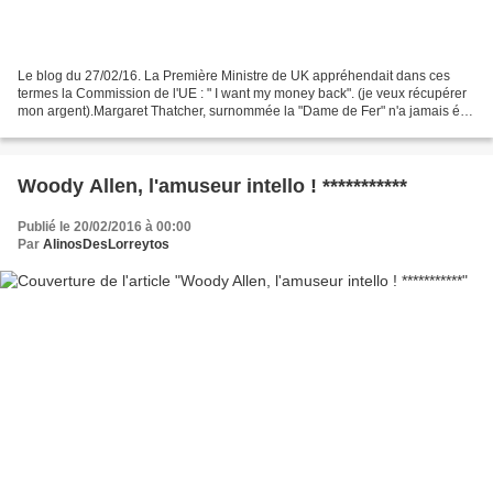
Le blog du 27/02/16. La Première Ministre de UK appréhendait dans ces
termes la Commission de l'UE : " I want my money back". (je veux récupérer
mon argent).Margaret Thatcher, surnommée la "Dame de Fer" n'a jamais été
tendre à les responsables de l'Union...
Woody Allen, l'amuseur intello ! ***********
Publié le 20/02/2016 à 00:00
Par
AlinosDesLorreytos