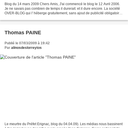
Blog du 14 mars 2009 Chers Amis, J'ai commencé le blog le 12 Avril 2006.
Je ne savais pas combien de temps il durerait. et il dure encore. La société
OVER-BLOG qui l' héberge gratuitement, sans ajout de publicité obligatoire,
ne m'a pas demandé un sous...
Thomas PAINE
Publié le 07/03/2009 à 19:42
Par
alinosdeslorreytos
Le meurtre du Préfet Erignac, blog du 04.04.09). Les médias nous bassinent