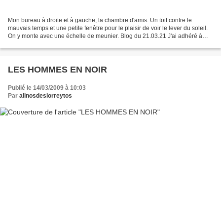
Mon bureau à droite et à gauche, la chambre d'amis. Un toit contre le
mauvais temps et une petite fenêtre pour le plaisir de voir le lever du soleil.
On y monte avec une échelle de meunier. Blog du 21.03.21 J'ai adhéré à
une association de loisirs dans...
LES HOMMES EN NOIR
Publié le 14/03/2009 à 10:03
Par
alinosdeslorreytos