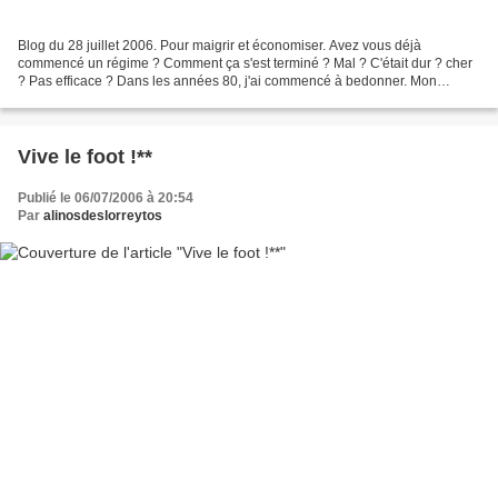
Blog du 28 juillet 2006. Pour maigrir et économiser. Avez vous déjà
commencé un régime ? Comment ça s'est terminé ? Mal ? C'était dur ? cher
? Pas efficace ? Dans les années 80, j'ai commencé à bedonner. Mon
épouse me faisait des réflexions. J'ai décidé...
Vive le foot !**
Publié le 06/07/2006 à 20:54
Par
alinosdeslorreytos