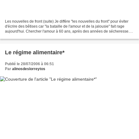
Les nouvelles de front (suite) Je diffère "les nouvelles du front" pour éviter
d'écrire des bêtises car "la bataille de l'amour et de la jalousie" fait rage
aujourd'hui. Chercher l'amour à 60 ans, après des années de sécheresse.
C'est pas facile. Les...
Le régime alimentaire*
Publié le 28/07/2006 à 06:51
Par
alinosdeslorreytos