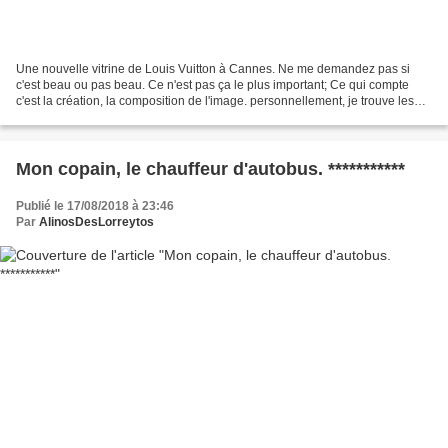
Une nouvelle vitrine de Louis Vuitton à Cannes. Ne me demandez pas si
c'est beau ou pas beau. Ce n'est pas ça le plus important; Ce qui compte
c'est la création, la composition de l'image. personnellement, je trouve les
images originales, beaucoup de...
Mon copain, le chauffeur d'autobus. ***********
Publié le 17/08/2018 à 23:46
Par
AlinosDesLorreytos