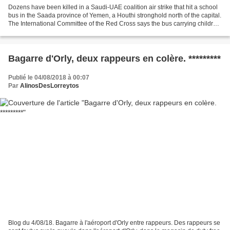
Dozens have been killed in a Saudi-UAE coalition air strike that hit a school
bus in the Saada province of Yemen, a Houthi stronghold north of the capital.
The International Committee of the Red Cross says the bus carrying children
came under attack as...
Bagarre d'Orly, deux rappeurs en colère. *********
Publié le 04/08/2018 à 00:07
Par
AlinosDesLorreytos
Blog du 4/08/18. Bagarre à l'aéroport d'Orly entre rappeurs. Des rappeurs se