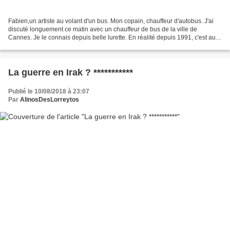
Fabien,un artiste au volant d'un bus. Mon copain, chauffeur d'autobus. J'ai
discuté longuement ce matin avec un chauffeur de bus de la ville de
Cannes. Je le connais depuis belle lurette. En réalité depuis 1991, c'est au
cours d'un Festival de Cannes...
La guerre en Irak ? ***********
Publié le 10/08/2018 à 23:07
Par
AlinosDesLorreytos