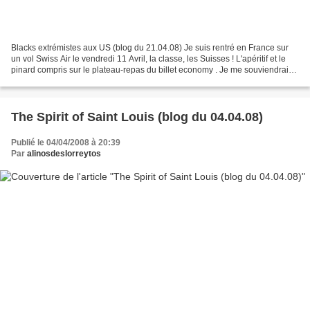
Blacks extrémistes aux US (blog du 21.04.08) Je suis rentré en France sur
un vol Swiss Air le vendredi 11 Avril, la classe, les Suisses ! L'apéritif et le
pinard compris sur le plateau-repas du billet economy . Je me souviendrais
du vol aller United Airlines,...
The Spirit of Saint Louis (blog du 04.04.08)
Publié le 04/04/2008 à 20:39
Par
alinosdeslorreytos