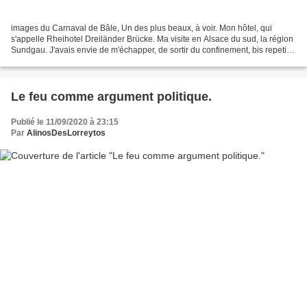
images du Carnaval de Bâle, Un des plus beaux, à voir. Mon hôtel, qui
s'appelle Rheihotel Dreiländer Brücke. Ma visite en Alsace du sud, la région
Sundgau. J'avais envie de m'échapper, de sortir du confinement, bis repetita.
Même terminé, à cause du...
Le feu comme argument politique.
Publié le 11/09/2020 à 23:15
Par
AlinosDesLorreytos