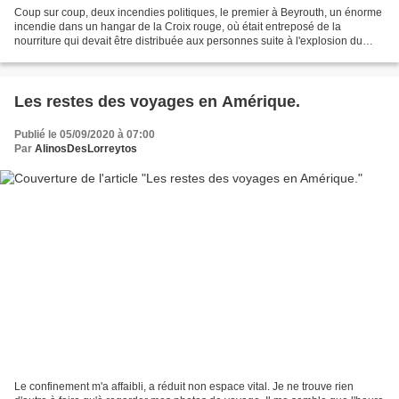
Coup sur coup, deux incendies politiques, le premier à Beyrouth, un énorme
incendie dans un hangar de la Croix rouge, où était entreposé de la
nourriture qui devait être distribuée aux personnes suite à l'explosion du
mois dernier. Le deuxième incendie...
Les restes des voyages en Amérique.
Publié le 05/09/2020 à 07:00
Par
AlinosDesLorreytos
Le confinement m'a affaibli, a réduit non espace vital. Je ne trouve rien