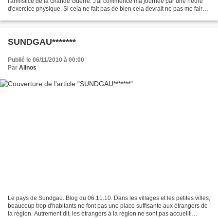
l'armistice de la Grande Guerre. J'ai commencé ma journée par une heure
d'exercice physique. Si cela ne fait pas de bien cela devrait ne pas me faire
de mal. Je fais un peu de marche de...
SUNDGAU*******
Publié le 06/11/2010 à 00:00
Par
Alinos
Le pays de Sundgau. Blog du 06.11.10. Dans les villages et les petites villes,
beaucoup trop d'habitants ne font pas une place suffisante aux étrangers de
la région. Autrement dit, les étrangers à la région ne sont pas accueilli