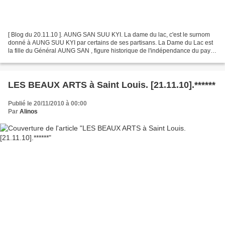
[ Blog du 20.11.10 ]. AUNG SAN SUU KYI. La dame du lac, c'est le surnom
donné à AUNG SUU KYI par certains de ses partisans. La Dame du Lac est
la fille du Général AUNG SAN , figure historique de l'indépendance du pays
et assassiné en 1947. Sa fille, est...
LES BEAUX ARTS à Saint Louis. [21.11.10].******
Publié le 20/11/2010 à 00:00
Par
Alinos