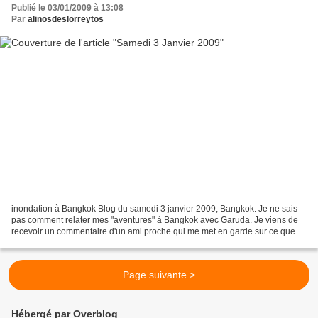
Publié le 03/01/2009 à 13:08
Par
alinosdeslorreytos
inondation à Bangkok Blog du samedi 3 janvier 2009, Bangkok. Je ne sais
pas comment relater mes "aventures" à Bangkok avec Garuda. Je viens de
recevoir un commentaire d'un ami proche qui me met en garde sur ce que
j'écris. Il me faudrait peut-être écrire...
Page suivante >
Hébergé par Overblog