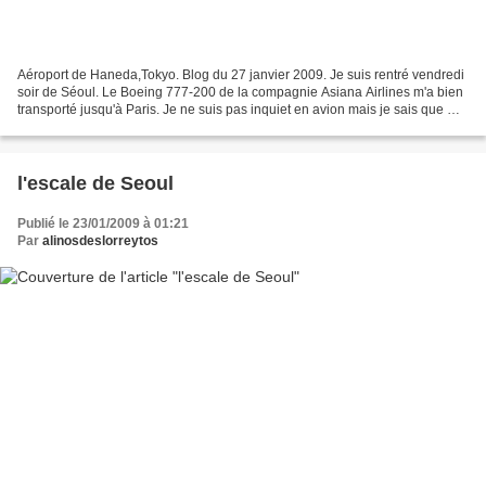
Aéroport de Haneda,Tokyo. Blog du 27 janvier 2009. Je suis rentré vendredi
soir de Séoul. Le Boeing 777-200 de la compagnie Asiana Airlines m'a bien
transporté jusqu'à Paris. Je ne suis pas inquiet en avion mais je sais que ma
vie ne tient pas à grand...
l'escale de Seoul
Publié le 23/01/2009 à 01:21
Par
alinosdeslorreytos