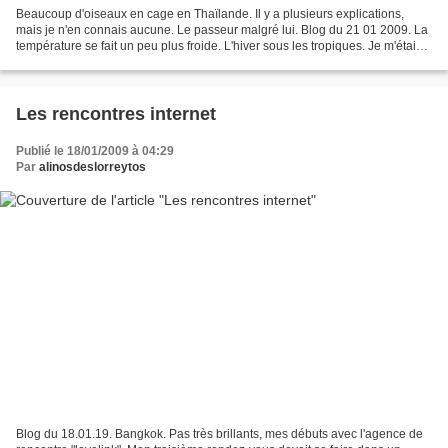
Beaucoup d'oiseaux en cage en Thaïlande. Il y a plusieurs explications,
mais je n'en connais aucune. Le passeur malgré lui. Blog du 21 01 2009. La
température se fait un peu plus froide. L'hiver sous les tropiques. Je m'étais
habitué à mes 25 ou 30 degrés....
Les rencontres internet
Publié le 18/01/2009 à 04:29
Par
alinosdeslorreytos
Blog du 18.01.19. Bangkok. Pas très brillants, mes débuts avec l'agence de