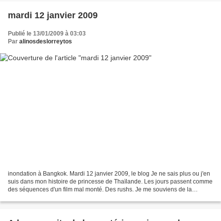
mardi 12 janvier 2009
Publié le 13/01/2009 à 03:03
Par
alinosdeslorreytos
inondation à Bangkok. Mardi 12 janvier 2009, le blog Je ne sais plus ou j'en
suis dans mon histoire de princesse de Thaïlande. Les jours passent comme
des séquences d'un film mal monté. Des rushs. Je me souviens de la
dernière épisode, l'avant-dernière...