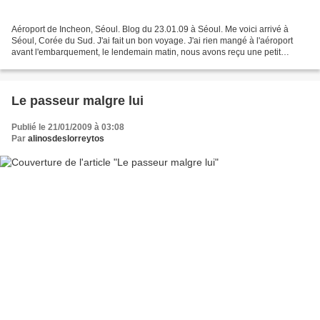
Aéroport de Incheon, Séoul. Blog du 23.01.09 à Séoul. Me voici arrivé à
Séoul, Corée du Sud. J'ai fait un bon voyage. J'ai rien mangé à l'aéroport
avant l'embarquement, le lendemain matin, nous avons reçu une petit
déjeuner correct dans l'avion. Un plat...
Le passeur malgre lui
Publié le 21/01/2009 à 03:08
Par
alinosdeslorreytos