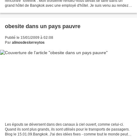
rencontre "lovelink". Mon troisième rendez-vous devait se faire dans un
grand hôtel de Bangkok avec une employé d'hôtel. Je suis venu au rendez-
vous à l'heure. Elle ne s'est pas...
obesite dans un pays pauvre
Publié le 15/01/2009 à 02:08
Par
alinosdeslorreytos
Les égouts se déversent dans des canaux à ciel ouvert, comme celui-ci.
Quand ils sont plus grands, ils sont utilisés pour le transports de passagers.
Blog le 15.01.09.Bangkok. J'ai des idées fixes - comme tout le monde peut-