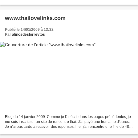
être. Les gens d'ici mangent...
www.thailovelinks.com
Publié le 14/01/2009 à 13:32
Par
alinosdeslorreytos
Blog du 14 janvier 2009. Comme je l'ai écrit dans les pages précédentes, je
me suis inscrit sur un site de rencontre thaï. J'ai payé une trentaine d'euros.
Je n'ai pas tardé à recevoir des réponses, hier j'ai rencontré une fille de 48
ans de belle taille....