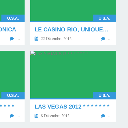
U.S.A.
U.S.A.
ONICA
LE CASINO RIO, UNIQUEMENT PHOTOS. * * * * * * *
…
22 Décembre 2012
…
U.S.A.
U.S.A.
 * * *
LAS VEGAS 2012 * * * * * * *
…
8 Décembre 2012
…