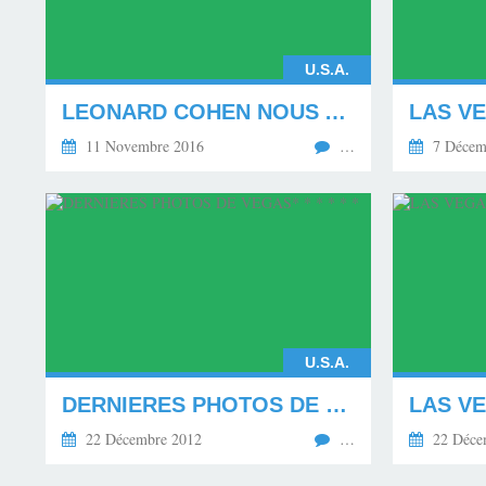
U.S.A.
LEONARD COHEN NOUS A QUITTÉ. ********
LAS VEG
11 Novembre 2016
…
7 Décem
U.S.A.
DERNIERES PHOTOS DE VEGAS* * * * * *
22 Décembre 2012
…
22 Déce