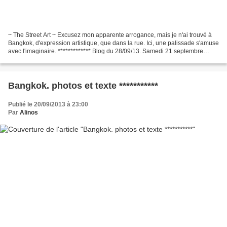
~ The Street Art ~ Excusez mon apparente arrogance, mais je n'ai trouvé à
Bangkok, d'expression artistique, que dans la rue. Ici, une palissade s'amuse
avec l'imaginaire. ************* Blog du 28/09/13. Samedi 21 septembre
2013. Elections en Allemagne....
Bangkok. photos et texte ***********
Publié le 20/09/2013 à 23:00
Par
Alinos