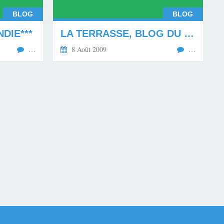
BLOG
BLOG
DIE***
LA TERRASSE, BLOG DU 08.08.09 À 09:00***
…
8 Août 2009
…