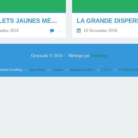
LES GILETS JAUNES MÉCONTENTS *********
mbre 2018
…
10 Novembre 2018
Grayscale © 2014 - Hébergé par
Overblog
portail Overblog
Top articles
Contact
Signaler un abus
C.G.U.
Cookies et d