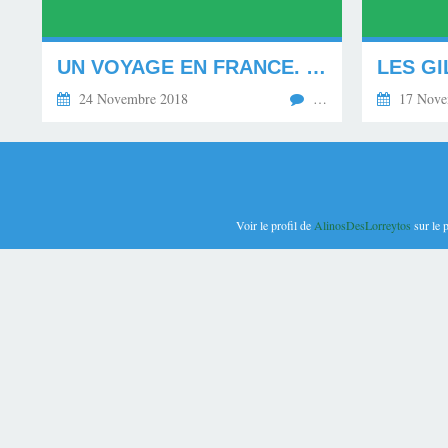
UN VOYAGE EN FRANCE. **********
24 Novembre 2018
…
17 Nove
Voir le profil de
AlinosDesLorreytos
sur le 