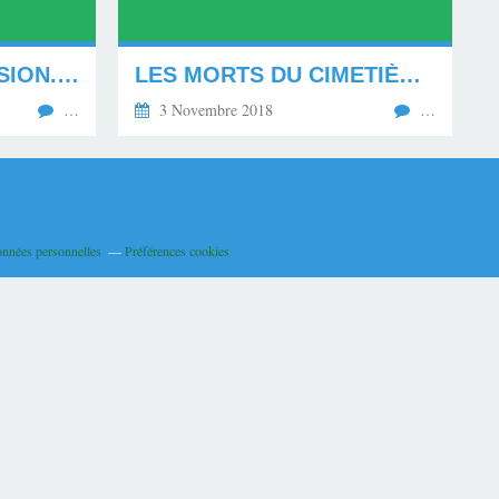
LA GRANDE DISPERSION. *********
LES MORTS DU CIMETIÈRE DE L'ILE SAINTE MARGUERITE ***********
…
3 Novembre 2018
…
onnées personnelles
Préférences cookies