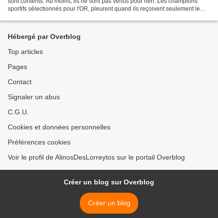
sont contents. Au moins, ils ne sont pas venus pour rien. Les champions
sportifs sélectionnés pour l'OR, pleurent quand ils reçoivent seulement le
BRONZE. Rassurez-vous, une...
Hébergé par Overblog
Top articles
Pages
Contact
Signaler un abus
C.G.U.
Cookies et données personnelles
Préférences cookies
Voir le profil de AlinosDesLorreytos sur le portail Overblog
Créer un blog sur Overblog
Créer un blog