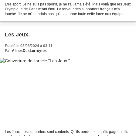
Etre sport. Je ne suis pas sportif, je ne l'ai jamais été. Mais voilà que les Jeux
Olympique de Paris m'ont ému. La ferveur des supporters français m'a
touché. Je ne m'attendais pas qu'elle donne toute cette force aux équipes
sportives, comme le football...
Les Jeux.
Publié le 03/08/2024 à 03:11
Par
AlinosDesLorreytos
Les Jeux. Les supporters sont contents. Qu'ils perdent ou qu'ils gagnent, ils