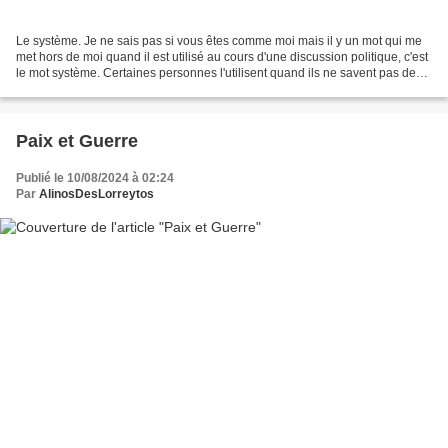
Le système. Je ne sais pas si vous êtes comme moi mais il y un mot qui me
met hors de moi quand il est utilisé au cours d'une discussion politique, c'est
le mot système. Certaines personnes l'utilisent quand ils ne savent pas de
quoi ils parlent et qui...
Paix et Guerre
Publié le 10/08/2024 à 02:24
Par
AlinosDesLorreytos