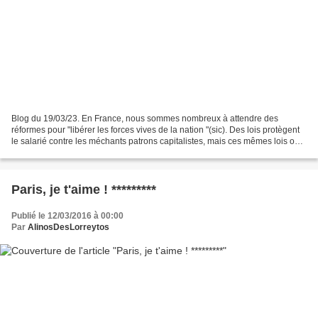
Blog du 19/03/23. En France, nous sommes nombreux à attendre des
réformes pour "libérer les forces vives de la nation "(sic). Des lois protègent
le salarié contre les méchants patrons capitalistes, mais ces mêmes lois ont
la lâcheuse tendance à freiner...
Paris, je t'aime ! *********
Publié le 12/03/2016 à 00:00
Par
AlinosDesLorreytos