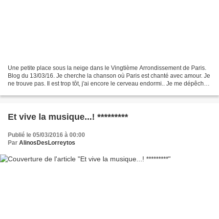
Une petite place sous la neige dans le Vingtième Arrondissement de Paris.
Blog du 13/03/16. Je cherche la chanson où Paris est chanté avec amour. Je
ne trouve pas. Il est trop tôt, j'ai encore le cerveau endormi.. Je me dépêche
parce que je vais à Paris,...
Et vive la musique...! *********
Publié le 05/03/2016 à 00:00
Par
AlinosDesLorreytos