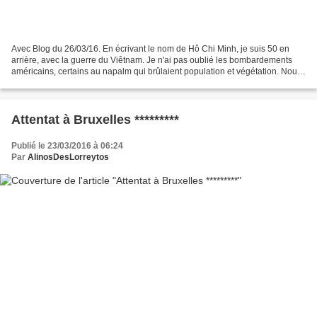
Avec Blog du 26/03/16. En écrivant le nom de Hô Chi Minh, je suis 50 en
arrière, avec la guerre du Viêtnam. Je n'ai pas oublié les bombardements
américains, certains au napalm qui brûlaient population et végétation. Nous
nous souvenons de la photo de...
Attentat à Bruxelles *********
Publié le 23/03/2016 à 06:24
Par
AlinosDesLorreytos