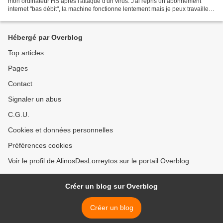
mon ordinateur HS après l'attaque d'un virus. J'ai repris un abonnement
internet "bas débit", la machine fonctionne lentement mais je peux travailler
de chez moi, j'ai une table...
Hébergé par Overblog
Top articles
Pages
Contact
Signaler un abus
C.G.U.
Cookies et données personnelles
Préférences cookies
Voir le profil de AlinosDesLorreytos sur le portail Overblog
Créer un blog sur Overblog
Créer un blog