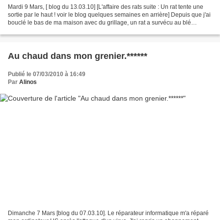
Mardi 9 Mars, [ blog du 13.03.10] [L'affaire des rats suite : Un rat tente une
sortie par le haut ! voir le blog quelques semaines en arrière] Depuis que j'ai
bouclé le bas de ma maison avec du grillage, un rat a survécu au blé
empoisonné et tente une...
Au chaud dans mon grenier.******
Publié le 07/03/2010 à 16:49
Par
Alinos
Dimanche 7 Mars [blog du 07.03.10]. Le réparateur informatique m'a réparé