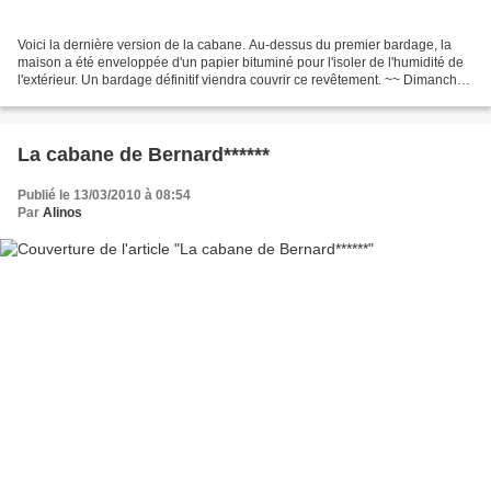
Voici la dernière version de la cabane. Au-dessus du premier bardage, la
maison a été enveloppée d'un papier bituminé pour l'isoler de l'humidité de
l'extérieur. Un bardage définitif viendra couvrir ce revêtement. ~~ Dimanche
14 Mars [blog du 20.03.10]...
La cabane de Bernard******
Publié le 13/03/2010 à 08:54
Par
Alinos