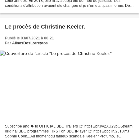
cette années. En 2018, elle m'avait déjà été donnée de justesse. Les
conditions d'attribution avaient été changée et je n'en était pas informé. Déjà,
je ne me sentais pas très bien...
Le procès de Christine Keeler.
Publié le 03/07/2021 à 06:21
Par
AlinosDesLorreytos
Subscribe and 🔔 to OFFICIAL BBC Trailers 👉 https://bit.ly/2XU2vpOStream
original BBC programmes FIRST on BBC iPlayer 👉 https://bbc.in/2J18jYJ
Sophie Cook... Au moment du fameux scandale Keeler / Profumo, je