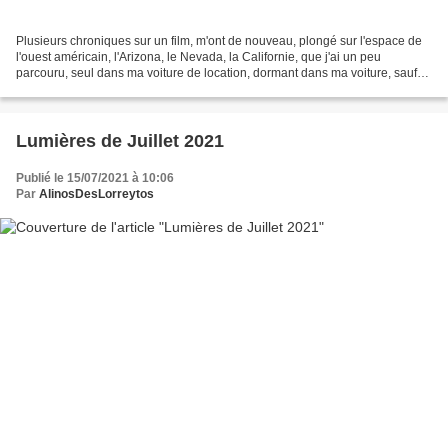
Plusieurs chroniques sur un film, m'ont de nouveau, plongé sur l'espace de
l'ouest américain, l'Arizona, le Nevada, la Californie, que j'ai un peu
parcouru, seul dans ma voiture de location, dormant dans ma voiture, sauf
quelques jours à Las Vegas. Ce...
Lumières de Juillet 2021
Publié le 15/07/2021 à 10:06
Par
AlinosDesLorreytos