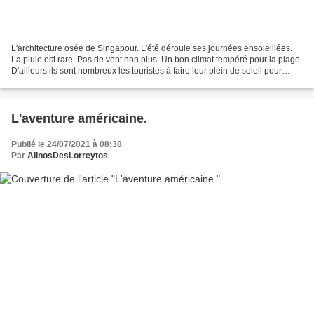
L'architecture osée de Singapour. L'été déroule ses journées ensoleillées.
La pluie est rare. Pas de vent non plus. Un bon climat tempéré pour la plage.
D'ailleurs ils sont nombreux les touristes à faire leur plein de soleil pour
l'année. J'aime ça. Je...
L'aventure américaine.
Publié le 24/07/2021 à 08:38
Par
AlinosDesLorreytos