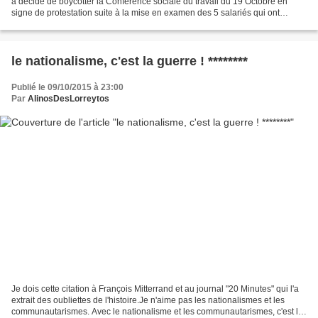
a décidé de boycotter la Conférence sociale du travail du 19 Octobre en
signe de protestation suite à la mise en examen des 5 salariés qui ont
brutalisé deux responsables d'Air...
le nationalisme, c'est la guerre ! ********
Publié le 09/10/2015 à 23:00
Par
AlinosDesLorreytos
Je dois cette citation à François Mitterrand et au journal "20 Minutes" qui l'a
extrait des oubliettes de l'histoire.Je n'aime pas les nationalismes et les
communautarismes. Avec le nationalisme et les communautarismes, c'est la