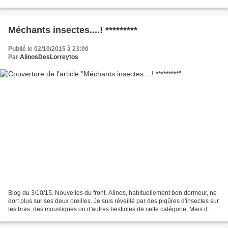
guerre. Blog du 10/10/15....
Méchants insectes....! *********
Publié le 02/10/2015 à 23:00
Par
AlinosDesLorreytos
Blog du 3/10/15. Nouvelles du front. Alinos, habituellement bon dormeur, ne
dort plus sur ses deux oreilles. Je suis réveillé par des piqûres d'insectes sur
les bras, des moustiques ou d'autres bestioles de cette catégorie. Mais il
peut s'agir aussi de...