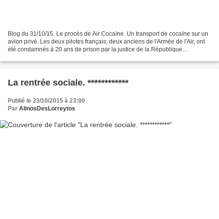
Blog du 31/10/15. Le procès de Air Cocaïne. Un transport de cocaïne sur un
avion privé. Les deux pilotes français, deux anciens de l'Armée de l'Air, ont
été condamnés à 20 ans de prison par la justice de la République
Dominicaine. Ils viennent de s'évader...
La rentrée sociale. ************
Publié le 23/10/2015 à 23:00
Par
AlinosDesLorreytos