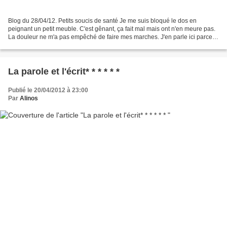
Blog du 28/04/12. Petits soucis de santé Je me suis bloqué le dos en
peignant un petit meuble. C'est gênant, ça fait mal mais ont n'en meure pas.
La douleur ne m'a pas empêché de faire mes marches. J'en parle ici parce
les problèmes de santé font partie...
La parole et l'écrit* * * * * *
Publié le 20/04/2012 à 23:00
Par
Alinos