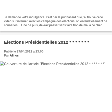
Je demande votre indulgence, c'est par le pur hasard que j'ai trouvé cette
vidéo sur internet. Avec les campagne des élections, on entend tellement de
conneries.... Une de plus, devrait passer sans faire trop de mal à ce cher
Sarkozy . Il aime le spectacle,...
Elections Présidentielles 2012 * * * * * * *
Publié le 27/04/2012 à 23:00
Par
Alinos