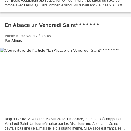
de l'Ecole voudraient bien travailler. On leur interdit. Le tabou du sexe est
tombé avec Freud. Qui fera tomber le tabou du travail anti- jeunes ? Au XXI
ième siècle, nous pensons...
En Alsace un Vendredi Saint* * * * * * *
Publié le 06/04/2012 à 23:45
Par
Alinos
Blog du 7/04/12. vendredi 6 avril 2012. En Alsace, je ne peux échapper au
Vendredi Saint. Un jour très prisé par les Alsaciens pro-Allemand. Je ne
devrais pas dire cela, mais je le dis quand même. Si l'Alsace est française