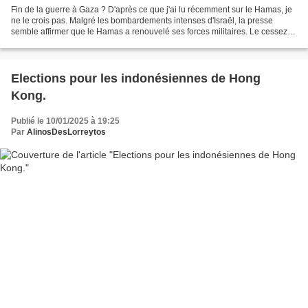
Fin de la guerre à Gaza ? D'après ce que j'ai lu récemment sur le Hamas, je
ne le crois pas. Malgré les bombardements intenses d'Israël, la presse
semble affirmer que le Hamas a renouvelé ses forces militaires. Le cessez-
le-feu d'hier entre Israël et...
Elections pour les indonésiennes de Hong
Kong.
Publié le 10/01/2025 à 19:25
Par
AlinosDesLorreytos