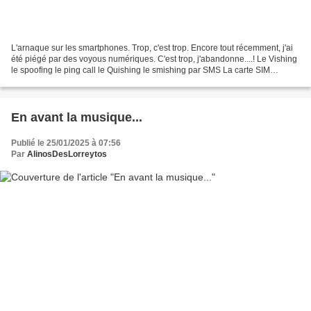
L'arnaque sur les smartphones. Trop, c'est trop. Encore tout récemment, j'ai
été piégé par des voyous numériques. C'est trop, j'abandonne....! Le Vishing
le spoofing le ping call le Quishing le smishing par SMS La carte SIM
swapping Les appels spams ou...
En avant la musique...
Publié le 25/01/2025 à 07:56
Par
AlinosDesLorreytos