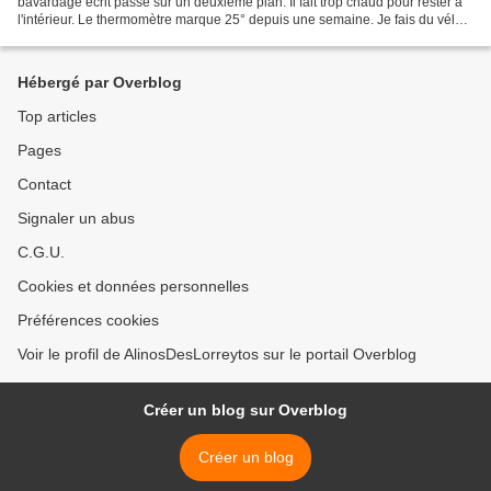
bavardage écrit passe sur un deuxième plan. Il fait trop chaud pour rester à
l'intérieur. Le thermomètre marque 25° depuis une semaine. Je fais du vélo
et reprends mes marches...
Hébergé par Overblog
Top articles
Pages
Contact
Signaler un abus
C.G.U.
Cookies et données personnelles
Préférences cookies
Voir le profil de AlinosDesLorreytos sur le portail Overblog
Créer un blog sur Overblog
Créer un blog