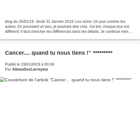
blog du 26/01/19. Jeudi 31 Janvier 2019. Les soins. Un jour comme les
autres. En poussant un peu, je pourrais dire cela. J'ai tort, chaque jour est
différent. Il faut chercher les différences dans les détails. Je continue mes
soins comme prévu dans le...
Cancer.... quand tu nous tiens !" *********
Publié le 19/01/2019 à 00:00
Par
AlinosDesLorreytos