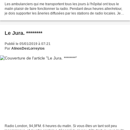
Les ambulanciers qui me transportent tous les jours à l'hôpital ont tous le
malin plaisir de faire fonctionner la radio. Pendant deux heures aller/retour,
je dois supporter les âneries diffusées par les stations de radio locales. Je
n'ose pas leur pfra$$roposer...
Le Jura. ********
Publié le 05/01/2019 à 07:21
Par
AlinosDesLorreytos
Radio London, 94,9FM. 6 heures du matin. Si vous êtes un tant soit peu